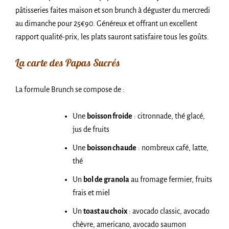
pâtisseries faites maison et son brunch à déguster du mercredi
au dimanche pour 25€90. Généreux et offrant un excellent
rapport qualité-prix, les plats sauront satisfaire tous les goûts.
La carte des Papas Sucrés
La formule Brunch se compose de :
Une
boisson froide
: citronnade, thé glacé,
jus de fruits
Une
boisson chaude
: nombreux café, latte,
thé
Un
bol de granola
au fromage fermier, fruits
frais et miel
Un
toast au choix
: avocado classic, avocado
chèvre, americano, avocado saumon